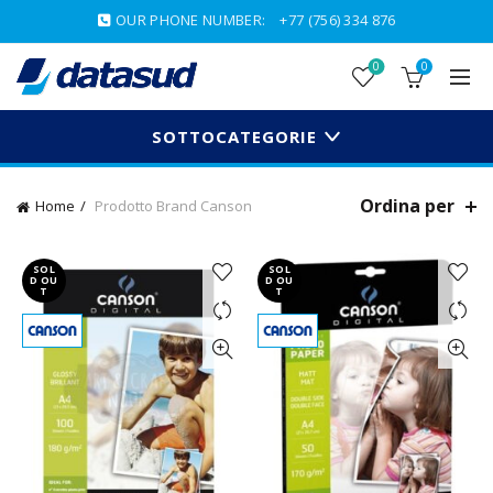
OUR PHONE NUMBER:
+77 (756) 334 876
0
0
SOTTOCATEGORIE
Ordina per
Home
Prodotto Brand
Canson
SOL
SOL
D OU
D OU
T
T