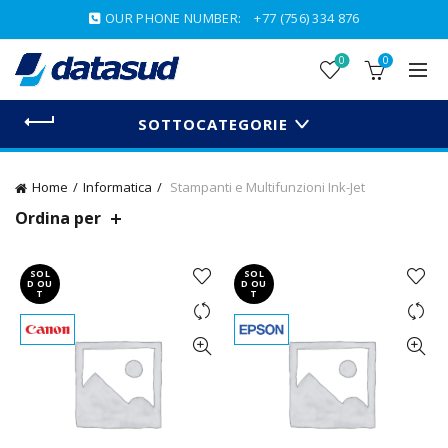
OUR PHONE NUMBER:
+77 (756) 334 876
0
0
SOTTOCATEGORIE
Home
Informatica
Stampanti e Multifunzioni Ink-Jet
Ordina per
SOL
SOL
D OU
D OU
T
T