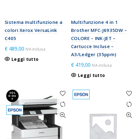
Sistema multifunzione a
Multifunzione 4 in 1
colori Xerox VersaLink
Brother MFC-J6935DW –
C405
COLORE – INK-JET –
Cartucce Incluse –
€
489,00
IVA inclusa
A3/Ledger (35ppm)
Leggi tutto
€
419,00
IVA inclusa
Leggi tutto
SOL
D OU
T