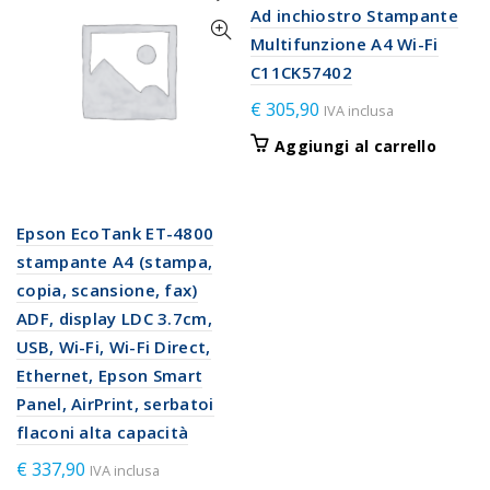
Ad inchiostro Stampante
Multifunzione A4 Wi-Fi
C11CK57402
€
305,90
IVA inclusa
Aggiungi al carrello
Epson EcoTank ET-4800
stampante A4 (stampa,
copia, scansione, fax)
ADF, display LDC 3.7cm,
USB, Wi-Fi, Wi-Fi Direct,
Ethernet, Epson Smart
Panel, AirPrint, serbatoi
flaconi alta capacità
€
337,90
IVA inclusa