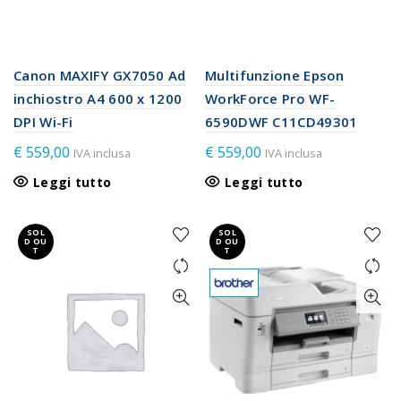
Canon MAXIFY GX7050 Ad
Multifunzione Epson
inchiostro A4 600 x 1200
WorkForce Pro WF-
DPI Wi-Fi
6590DWF C11CD49301
€
559,00
€
559,00
IVA inclusa
IVA inclusa
Leggi tutto
Leggi tutto
SOL
SOL
D OU
D OU
T
T