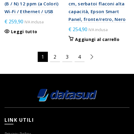
(B / N) 12 ppm (a Colori)
cm, serbatoi flaconi alta
Wi-Fi / Ethernet / USB
capacità, Epson Smart
Panel, fronte/retro, Nero
€
259,90
IVA inclusa
€
254,90
IVA inclusa
Leggi tutto
Aggiungi al carrello
1
2
3
4
LINK UTILI
Privacy Policy