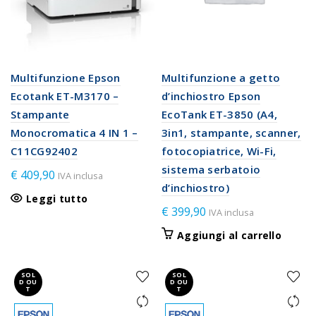
Multifunzione Epson
Multifunzione a getto
Ecotank ET-M3170 –
d’inchiostro Epson
Stampante
EcoTank ET-3850 (A4,
Monocromatica 4 IN 1 –
3in1, stampante, scanner,
C11CG92402
fotocopiatrice, Wi-Fi,
sistema serbatoio
€
409,90
IVA inclusa
d’inchiostro)
Leggi tutto
€
399,90
IVA inclusa
Aggiungi al carrello
SOL
SOL
D OU
D OU
T
T