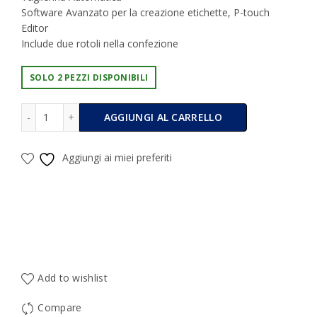
Software Avanzato per la creazione etichette, P-touch
Editor
Include due rotoli nella confezione
SOLO 2 PEZZI DISPONIBILI
Brother Stampante Di Etichette Elettronica QL-800 Usb-St
Alternative:
AGGIUNGI AL CARRELLO
Aggiungi ai miei preferiti
Add to wishlist
Compare