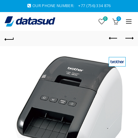
OUR PHONE NUMBER:
+77 (756) 334 876
0
0