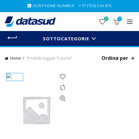
OUR PHONE NUMBER:
+77 (756) 334 876
0
0
SOTTOCATEGORIE
Ordina per
Home
Prodotti taggati “5 porte”