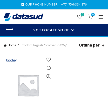
OUR PHONE NUMBER:
+77 (756) 334 876
0
0
SOTTOCATEGORIE
Ordina per
Home
Prodotti taggati “brother lc 426y”