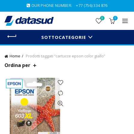
OUR PHONE NUMBER:
+77 (756) 334 876
0
0
SOTTOCATEGORIE
Home
Prodotti taggati “cartucce epson color giallo”
Ordina per