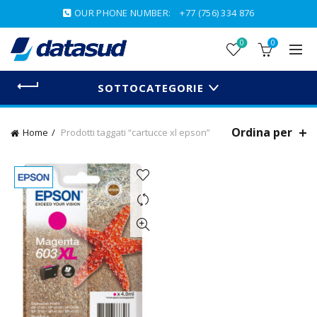
OUR PHONE NUMBER:
+77 (756) 334 876
0
0
SOTTOCATEGORIE
Ordina per
Home
Prodotti taggati “cartucce xl epson”