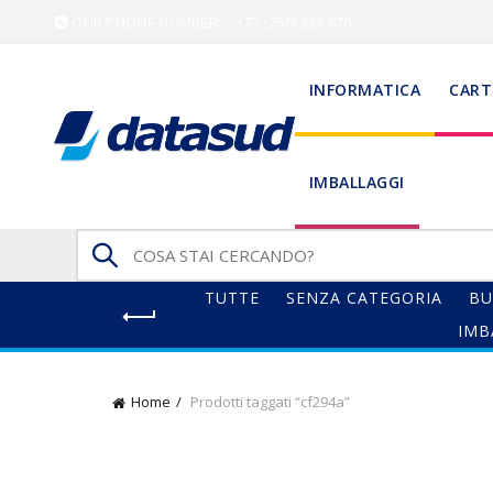
OUR PHONE NUMBER:
+77 (756) 334 876
INFORMATICA
CART
IMBALLAGGI
Search
for:
TUTTE
SENZA CATEGORIA
BU
IMB
Home
Prodotti taggati “cf294a”