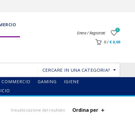
MERCIO
0
Entra / Registrati
0
/
€
0,00
CERCARE IN UNA CATEGORIA?
COMMERCIO
GAMING
IGIENE
ICIO
Ordina per
Visualizzazione del risultato