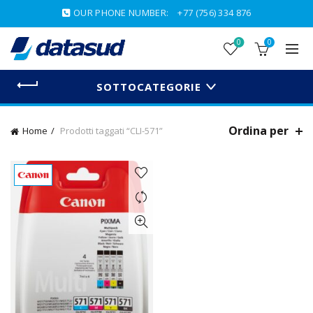
OUR PHONE NUMBER:
+77 (756) 334 876
0
0
SOTTOCATEGORIE
Ordina per
Home
Prodotti taggati “CLI-571”