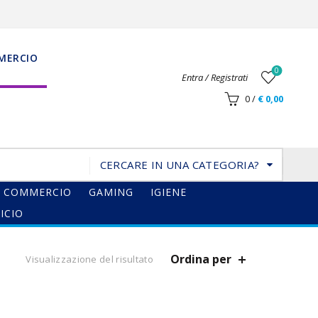
MERCIO
0
Entra / Registrati
0
/
€
0,00
CERCARE IN UNA CATEGORIA?
COMMERCIO
GAMING
IGIENE
ICIO
Ordina per
Visualizzazione del risultato