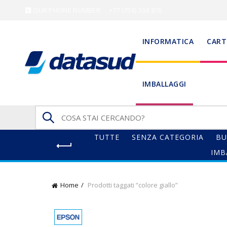
OUR PHONE NUMBER:
+77 (756) 334 876
INFORMATICA
CART
IMBALLAGGI
Search
for:
TUTTE
SENZA CATEGORIA
BU
IMB
Home
Prodotti taggati “colore giallo”