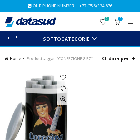
OUR PHONE NUMBER:
+77 (756) 334 876
0
0
SOTTOCATEGORIE
Ordina per
Home
Prodotti taggati “CONFEZIONE 8 PZ”