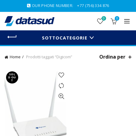
OUR PHONE NUMBER:
+77 (756) 334 876
0
0
SOTTOCATEGORIE
Ordina per
Home
Prodotti taggati “Digicom”
SOL
D OU
T