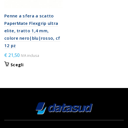
Penne a sfera a scatto
PaperMate Flexgrip ultra
elite, tratto 1,4 mm,
colore nero|blu|rosso, cf
12 pz
€
21,50
IVA inclusa
Questo
Scegli
prodotto
ha
più
varianti.
Le
opzioni
possono
essere
scelte
nella