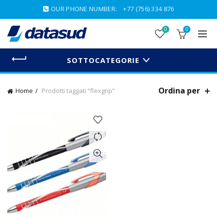
OUR PHONE NUMBER:
+77 (756) 334 876
0
0
SOTTOCATEGORIE
Ordina per
Home
Prodotti taggati “flexgrip”