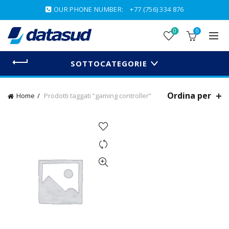
OUR PHONE NUMBER:
+77 (756) 334 876
0
0
SOTTOCATEGORIE
Ordina per
Home
Prodotti taggati “gaming controller”