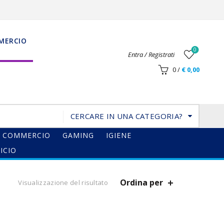
MERCIO
0
Entra / Registrati
0
/
€
0,00
CERCARE IN UNA CATEGORIA?
COMMERCIO
GAMING
IGIENE
ICIO
Ordina per
Visualizzazione del risultato