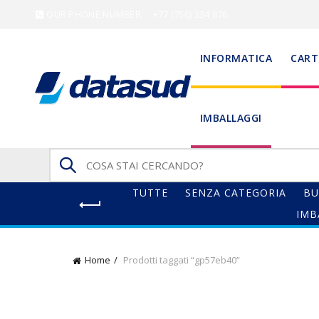
OUR PHONE NUMBER:
+77 (756) 334 876
INFORMATICA
CART
IMBALLAGGI
Search
for:
TUTTE
SENZA CATEGORIA
BU
IMB
Home
Prodotti taggati “gp57eb40”