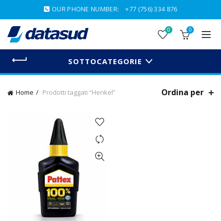
OUR PHONE NUMBER:
+77 (756) 334 876
0
0
SOTTOCATEGORIE
Ordina per
Home
Prodotti taggati “Henkel”