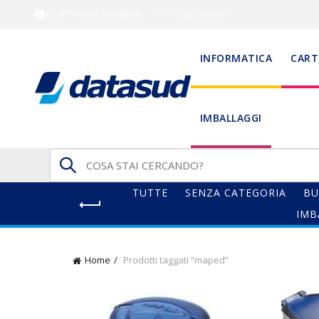
OUR PHONE NUMBER:
+77 (756) 334 876
INFORMATICA
CART
IMBALLAGGI
Search
for:
TUTTE
SENZA CATEGORIA
BU
IMB
Home
Prodotti taggati “maped”