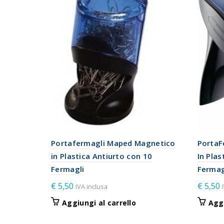
Portafermagli Maped Magnetico
PortaF
in Plastica Antiurto con 10
In Plas
Fermagli
Fermag
€
5,50
€
5,50
IVA inclusa
Aggiungi al carrello
Aggi