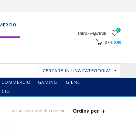
MERCIO
0
Entra / Registrati
0
/
€
0,00
CERCARE IN UNA CATEGORIA?
COMMERCIO
GAMING
IGIENE
ICIO
Ordina per
Visualizzazione di 3 risultati